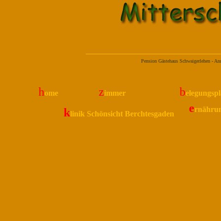
Pension Gästehaus Schwaigerlehen - A
h
z
b
ome
immer
elegungsp
e
rnährun
k
linik Schönsicht Berchtesgaden